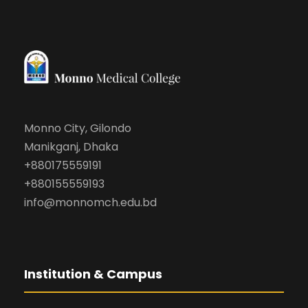
Monno City, Gilondo
Manikganj, Dhaka
+880175559191
+880155559193
info@monnomch.edu.bd
Institution & Campus